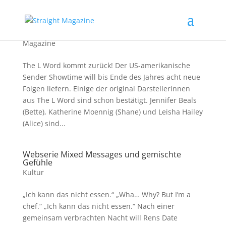
The L Word kommt zurück
Magazine
The L Word kommt zurück! Der US-amerikanische
Sender Showtime will bis Ende des Jahres acht neue
Folgen liefern. Einige der original Darstellerinnen
aus The L Word sind schon bestätigt. Jennifer Beals
(Bette), Katherine Moennig (Shane) und Leisha Hailey
(Alice) sind...
Webserie Mixed Messages und gemischte
Gefühle
Kultur
„Ich kann das nicht essen.“ „Wha… Why? But I’m a
chef.“ „Ich kann das nicht essen.“ Nach einer
gemeinsam verbrachten Nacht will Rens Date