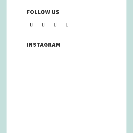
FOLLOW US
INSTAGRAM
Schenkt man unserer Insta
Filterbubble Glauben, so