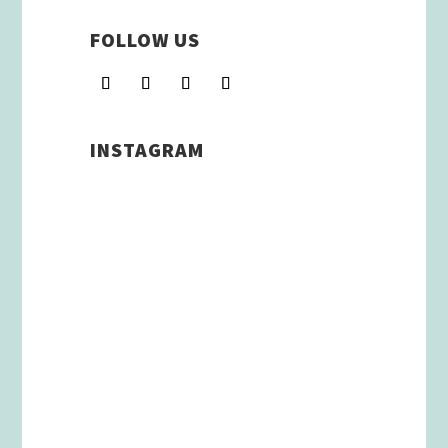
FOLLOW US
INSTAGRAM
Schenkt man unserer Insta
Filterbubble Glauben, so