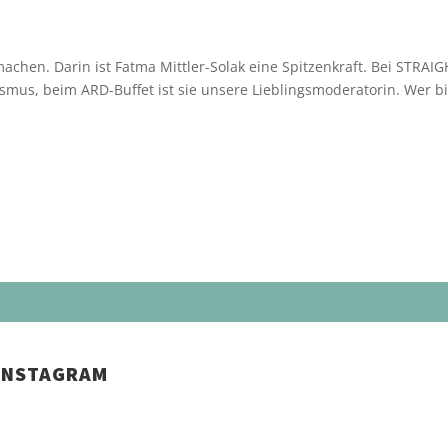
achen. Darin ist Fatma Mittler-Solak eine Spitzenkraft. Bei STRAI
ismus, beim ARD-Buffet ist sie unsere Lieblingsmoderatorin. Wer bi
INSTAGRAM
Schenkt man unserer Insta Filterbubble Glauben, so