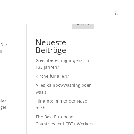
Suchen
Neueste
„Die
Beiträge
t...
Gleichberechtigung erst in
133 Jahren?
Kirche für alle?!?
Alles Rainbowwashing oder
was?!
 das
Filmtipp: Immer der Nase
age!
nach
The Best European
Countries for LGBT+ Workers