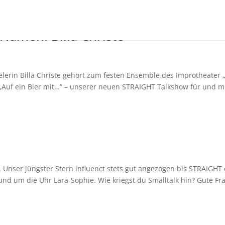
Namen: Billa Christe
lerin Billa Christe gehört zum festen Ensemble des Improtheater 
ei „Auf ein Bier mit…“ – unserer neuen STRAIGHT Talkshow für und mi
ve. Unser jüngster Stern influenct stets gut angezogen bis STRAIGHT
und um die Uhr Lara-Sophie. Wie kriegst du Smalltalk hin? Gute Fr