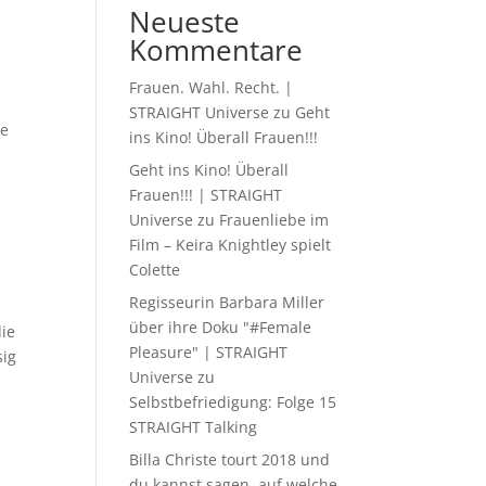
Neueste
Kommentare
Frauen. Wahl. Recht. |
STRAIGHT Universe
zu
Geht
ie
ins Kino! Überall Frauen!!!
Geht ins Kino! Überall
Frauen!!! | STRAIGHT
Universe
zu
Frauenliebe im
Film – Keira Knightley spielt
Colette
Regisseurin Barbara Miller
über ihre Doku "#Female
die
Pleasure" | STRAIGHT
sig
Universe
zu
Selbstbefriedigung: Folge 15
STRAIGHT Talking
Billa Christe tourt 2018 und
du kannst sagen, auf welche